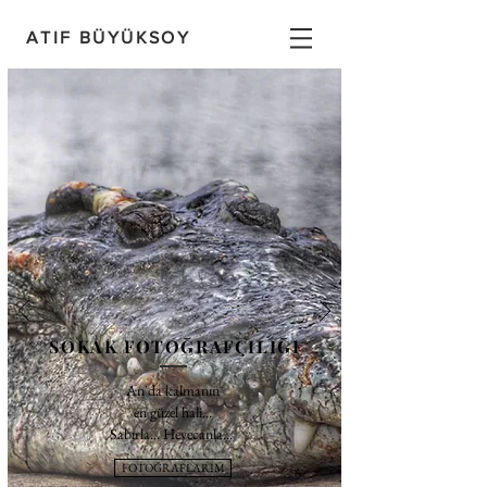
ATIF BÜYÜKSOY
ÇÖLYAK HASTALIĞI
Glutensiz Hayat
Geçmişte hiçbir şey
olmadı, hepsi Şimdi’de
gerçekleşti. Gelecekte
hiçbir şey olmayacak, hepsi
Şimdi’de gerçekleşecek.
SOKAK FOTOĞRAFÇILIĞI
Eckhart Tolle
An'da kalmanın
en güzel hali...
Sabırla... Heyecanla...
FOTOĞRAFLARIM