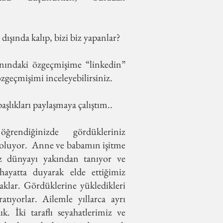
ışında kalıp, bizi biz yapanlar?
anındaki özgeçmişime “linkedin”
özgeçmişimi inceleyebilirsiniz.
aşlıkları paylaşmaya çalıştım..
ğrendiğinizde gördükleriniz
i oluyor. Anne ve babamın işitme
siz dünyayı yakından tanıyor ve
hayatta duyarak elde ettiğimiz
zaklar. Gördüklerine yükledikleri
atıyorlar. Ailemle yıllarca ayrı
k. İki taraflı seyahatlerimiz ve