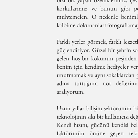
bizi biz yapan özelliklerimiz, çe
korkularımız ve bunun gibi pe
muhtemelen. O nedenle benimle
kalbime dokunanları fotoğraflama
Farklı yerler görmek, farklı lezz
güçlendiriyor. Güzel bir şehrin 
gelen hoş bir kokunun peşinden g
benim için kendime hediyeler ve
unutmamak ve aynı sokaklardan ge
adına tuttuğum not defterimi
aralıyorum.
Uzun yıllar bilişim sektörünün b
teknolojinin sıkı bir kullanıcısı de
Kendi hızını, gücünü kendisi bel
faktörünün önüne geçen tekno