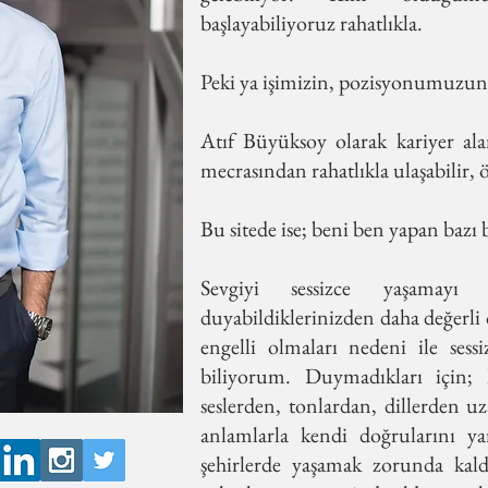
başlayabiliyoruz rahatlıkla.
Peki ya işimizin, pozisyonumuzun d
Atıf Büyüksoy olarak kariyer al
mecrasından rahatlıkla ulaşabilir, 
Bu sitede ise; beni ben yapan bazı b
Sevgiyi sessizce yaşamayı ö
duyabildiklerinizden daha değerl
engelli olmaları nedeni ile ses
biliyorum. Duymadıkları için; 
seslerden, tonlardan, dillerden u
anlamlarla kendi doğrularını yar
şehirlerde yaşamak zorunda kaldı