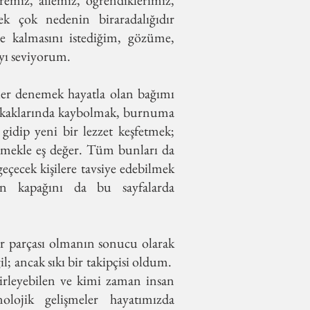
vremiz, ailemiz, öğrendiklerimiz,
k çok nedenin biraradalığıdır
 kalmasını istediğim, gözüme,
yı seviyorum.
etler denemek hayatla olan bağımı
sokaklarında kaybolmak, burnuma
idip yeni bir lezzet keşfetmek;
rmekle eş değer. Tüm bunları da
çecek kişilere tavsiye edebilmek
n kapağını da bu sayfalarda
ir parçası olmanın sonucu olarak
ğil; ancak sıkı bir takipçisi oldum.
irleyebilen ve kimi zaman insan
lojik gelişmeler hayatımızda