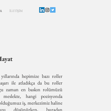
A
İLETİŞİM
Hayat
yıllarında hepimize bazı roller
başarı ile atladıkça da bu roller
 çoğu zaman en baskın rolümüzü
meslekte, hangi pozisyonda
olduğumuz iş, merkezimiz haline
uzu düşünürken, buradan