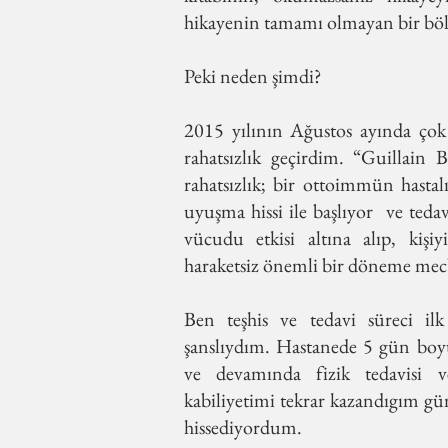
hikayenin tamamı olmayan bir b
Peki neden şimdi?
2015 yılının Ağustos ayında çok 
rahatsızlık geçirdim. “Guillain
rahatsızlık; bir ottoimmün hastal
uyuşma hissi ile başlıyor ve teda
vücudu etkisi altına alıp, kişi
haraketsiz önemli bir döneme mecb
Ben teşhis ve tedavi süreci ilk
şanslıydım. Hastanede 5 gün boy
ve devamında fizik tedavisi v
kabiliyetimi tekrar kazandıgım gün
hissediyordum.