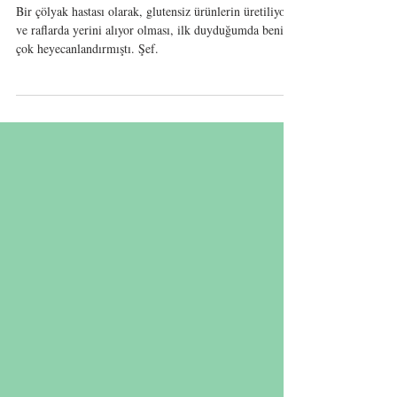
maalesef eziyet...
Bir çölyak hastası olarak, glutensiz ürünlerin üretiliyor
ve raflarda yerini alıyor olması, ilk duyduğumda beni
çok heyecanlandırmıştı. Şef.