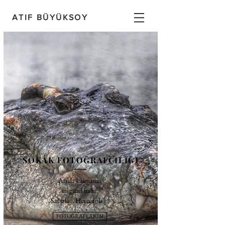
ATIF BÜYÜKSOY
ÇÖLYAK HASTALIĞI
Glutensiz Hayat
Geçmişte hiçbir şey
olmadı, hepsi Şimdi’de
gerçekleşti. Gelecekte
hiçbir şey olmayacak, hepsi
Şimdi’de gerçekleşecek.
SOKAK FOTOĞRAFÇILIĞI
Eckhart Tolle
An'da kalmanın
en güzel hali...
Sabırla... Heyecanla...
FOTOĞRAFLARIM