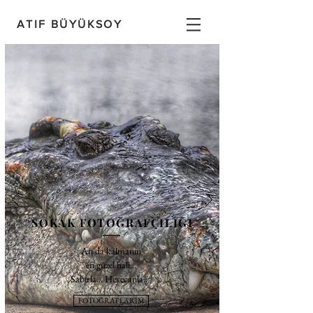
ATIF BÜYÜKSOY
ÇÖLYAK HASTALIĞI
Glutensiz Hayat
Geçmişte hiçbir şey
olmadı, hepsi Şimdi’de
gerçekleşti. Gelecekte
hiçbir şey olmayacak, hepsi
Şimdi’de gerçekleşecek.
SOKAK FOTOĞRAFÇILIĞI
Eckhart Tolle
An'da kalmanın
en güzel hali...
Sabırla... Heyecanla...
FOTOĞRAFLARIM