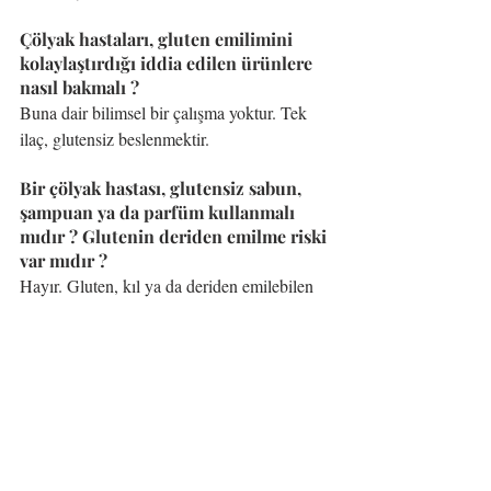
Çölyak hastaları, gluten emilimini 
kolaylaştırdığı iddia edilen ürünlere 
nasıl bakmalı ?
Buna dair bilimsel bir çalışma yoktur. Tek 
ilaç, glutensiz beslenmektir.
Bir çölyak hastası, glutensiz sabun, 
şampuan ya da parfüm kullanmalı 
mıdır ? Glutenin deriden emilme riski 
var mıdır ?
Hayır. Gluten, kıl ya da deriden emilebilen 
bir protein değildir. İnce bağırsakta emilim 
fonksiyonlarının içerisine dahil olmalı, bir 
risk taşıması için. Yanlışlıkla yutma tabiiki 
bir risktir. Dudak bakım ürünleri, bu nedenle 
daha riskli ürünlerdir. 
Ancak, Dermatitis Herpetiformis (DH), 