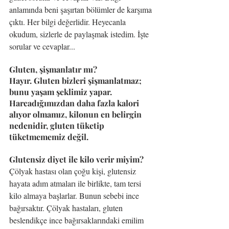
anlamında beni şaşırtan bölümler de karşıma 
çıktı. Her bilgi değerlidir. Heyecanla 
okudum, sizlerle de paylaşmak istedim. İşte 
sorular ve cevaplar...
Gluten, şişmanlatır mı?
Hayır. Gluten bizleri şişmanlatmaz; 
bunu yaşam şeklimiz yapar. 
Harcadığımızdan daha fazla kalori 
alıyor olmamız, kilonun en belirgin 
nedenidir, gluten tüketip 
tüketmememiz değil.
Glutensiz diyet ile kilo verir miyim?
Çölyak hastası olan çoğu kişi, glutensiz 
hayata adım atmaları ile birlikte, tam tersi 
kilo almaya başlarlar. Bunun sebebi ince 
bağırsaktır. Çölyak hastaları, gluten 
beslendikçe ince bağırsaklarındaki emilim 