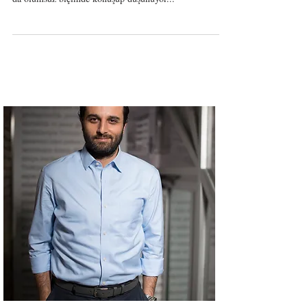
bölümünü alıyor mu? Sık sık onun hakkında olumlu ya
da olumsuz biçimde konuşup düşünüyor...