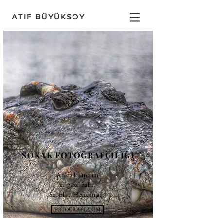
ATIF BÜYÜKSOY
ÇÖLYAK HASTALIĞI
Glutensiz Hayat
Geçmişte hiçbir şey
olmadı, hepsi Şimdi’de
gerçekleşti. Gelecekte
hiçbir şey olmayacak, hepsi
Şimdi’de gerçekleşecek.
SOKAK FOTOĞRAFÇILIĞI
Eckhart Tolle
An'da kalmanın
en güzel hali...
Sabırla... Heyecanla...
FOTOĞRAFLARIM