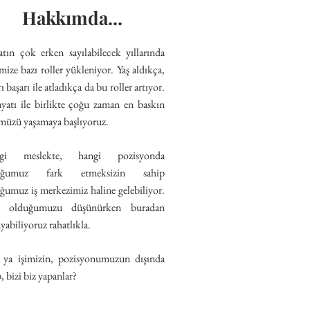
Hakkımda...
tın çok erken sayılabilecek yıllarında
mize bazı roller yükleniyor. Yaş aldıkça,
rı başarı ile atladıkça da bu roller artıyor.
yatı ile birli
kte çoğu zaman en baskın
müzü yaşamaya başlıyoruz.
gi meslekte, hangi pozisyonda
uğumuz fark etmeksizin sahip
ğumuz iş merkezimiz haline gelebiliyor.
 olduğumuzu düşünürken buradan
ayabiliyoruz rahatlıkla.
 ya işimizin, pozisyonumuzun dışında
, bizi biz yapanlar?