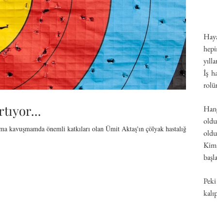
Haya
hepi
yılla
İş ha
rolü
rtıyor...
Han
old
ıma kavuşmamda önemli katkıları olan Ümit Aktaş'ın çölyak hastalığı ile
oldu
Kim
başl
Peki
kalıp