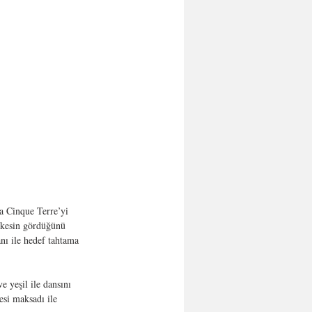
na Cinque Terre’yi 
rkesin gördüğünü 
nı ile hedef tahtama 
 yeşil ile dansını 
esi maksadı ile 