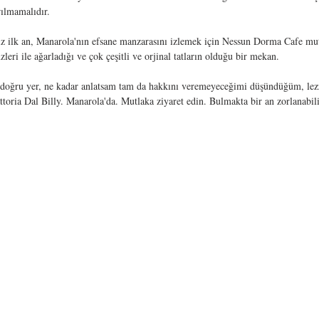
ılmamalıdır.
ız ilk an, Manarola'nın efsane manzarasını izlemek için Nessun Dorma Cafe mutl
eri ile ağarladığı ve çok çeşitli ve orjinal tatların olduğu bir mekan.
 doğru yer, ne kadar anlatsam tam da hakkını veremeyeceğimi düşündüğüm, lezz
ttoria Dal Billy. Manarola'da. Mutlaka ziyaret edin. Bulmakta bir an zorlanabili