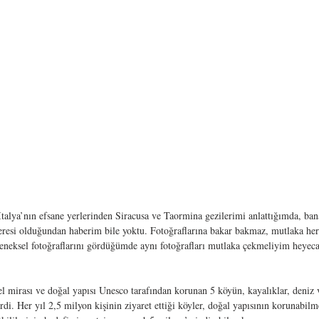
 İtalya’nın efsane yerlerinden Siracusa ve Taormina gezilerimi anlattığımda, ba
resi olduğundan haberim bile yoktu. Fotoğraflarına bakar bakmaz, mutlaka he
leneksel fotoğraflarını gördüğümde aynı fotoğrafları mutlaka çekmeliyim heyeca
el mirası ve doğal yapısı Unesco tarafından korunan 5 köyün, kayalıklar, deniz ve
di. Her yıl 2,5 milyon kişinin ziyaret ettiği köyler, doğal yapısının korunabilm