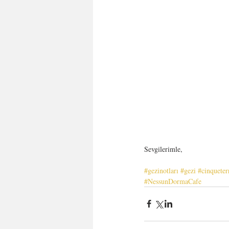
Sevgilerimle,
#gezinotları
#gezi
#cinqueter
#NessunDormaCafe