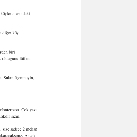
 köyler arasındaki 
a diğer köy 
rden biri 
k oldugunu lütfen 
ia. Sakın üşenmeyin, 
Monterosso. Çok yazı 
akdir sizin.
e, size sadece 2 mekan 
çıkaracaksınız. Ancak 