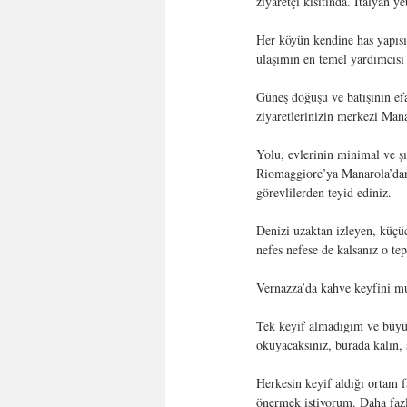
ziyaretçi kısıtında. İtalyan y
Her köyün kendine has yapısı,
ulaşımın en temel yardımcısı t
Güneş doğuşu ve batışının ef
ziyaretlerinizin merkezi Man
Yolu, evlerinin minimal ve şık
Riomaggiore’ya Manarola’dan y
görevlilerden teyid ediniz.
Denizi uzaktan izleyen, küçüc
nefes nefese de kalsanız o te
Vernazza’da kahve keyfini mu
Tek keyif almadıgım ve büy
okuyacaksınız, burada kalın, 
Herkesin keyif aldığı ortam f
önermek istiyorum. Daha fazla