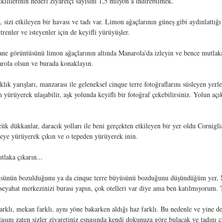
etkililerinin hedefi ziyaretçi sayısını 1,5 milyon’a indirebilmek.
 sizi etkileyen bir havası ve tadı var. Limon ağaçlarının güneş gibi aydınlattığı
renler ve isteyenler için de keyifli yürüyüşler.
ane görüntüsünü limon ağaçlarının altında Manarola’da izleyin ve bence mutlak
arola olsun ve burada konaklayın.
lık yarışları, manzarası ile geleneksel cinque terre fotoğraflarını süsleyen yerle
ürüyerek ulaşabilir, aşk yolunda keyifli bir fotoğraf çekebilirsiniz. Yolun açı
ük dükkanlar, daracık yolları ile beni gerçekten etkileyen bir yer oldu Cornigl
peye yürüyerek çıkın ve o tepeden yürüyerek inin.
tlaka çıkarın...
üsünün bozulduğunu ya da cinque terre büyüsünü bozduğunu düşündüğüm yer, 
seyahat merkezinizi burası yapın, çok otelleri var diye ama ben katılmıyorum. T
arklı, mekan farklı, aynı yöne bakarken aldığı haz farklı. Bu nedenle ve yine d
sını zaten sizler ziyaretiniz esnasında kendi dokunuza göre bulacak ve tadını 