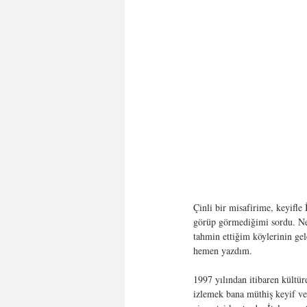
Çinli bir misafirime, keyifle
görüp görmediğimi sordu. Ne
tahmin ettiğim köylerinin ge
hemen yazdım.
1997 yılından itibaren kültür
izlemek bana müthiş keyif ver