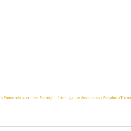
re
#manarola
#vernazza
#corniglia
#riomaggiore
#monterosso
#seyahat
#Tratto