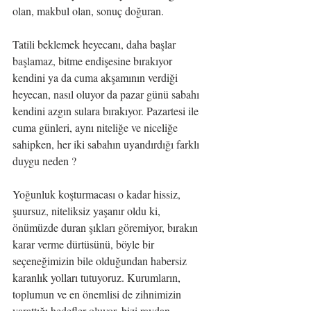
olan, makbul olan, sonuç doğuran. 
Tatili beklemek heyecanı, daha başlar 
başlamaz, bitme endişesine bırakıyor 
kendini ya da cuma akşamının verdiği 
heyecan, nasıl oluyor da pazar günü sabahı 
kendini azgın sulara bırakıyor. Pazartesi ile 
cuma günleri, aynı niteliğe ve niceliğe 
sahipken, her iki sabahın uyandırdığı farklı 
duygu neden ?
Yoğunluk koşturmacası o kadar hissiz, 
şuursuz, niteliksiz yaşanır oldu ki, 
önümüzde duran şıkları göremiyor, bırakın 
karar verme dürtüsünü, böyle bir 
seçeneğimizin bile olduğundan habersiz 
karanlık yolları tutuyoruz. Kurumların, 
toplumun ve en önemlisi de zihnimizin 
yarattığı hedefler oluyor, bizi raydan 