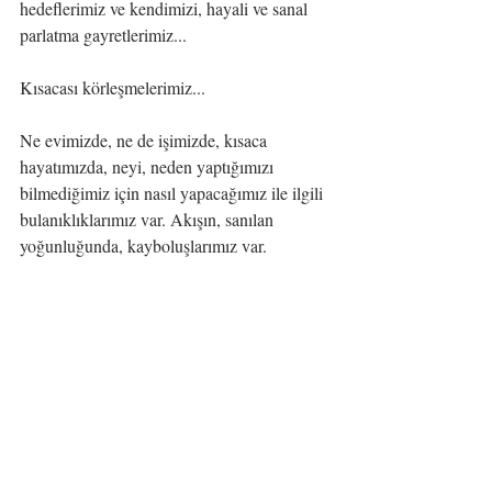
hedeflerimiz ve kendimizi, hayali ve sanal 
parlatma gayretlerimiz...
Kısacası körleşmelerimiz...
Ne evimizde, ne de işimizde, kısaca 
hayatımızda, neyi, neden yaptığımızı 
bilmediğimiz için nasıl yapacağımız ile ilgili 
bulanıklıklarımız var. Akışın, sanılan 
yoğunluğunda, kayboluşlarımız var. 
Dokunmayı unuttuğumuz, sevgiyi kayıp 
edip, saygıyı zaten görmediğimiz hallerimiz 
var. 
Sizce de artık geri çekilip, sakince ve 
sessizce, kendimizi, evet, kendimizi, canlı 
izleme vakti gelmedi mi?