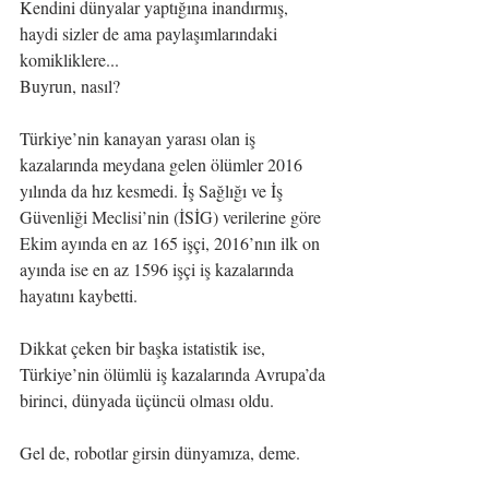
Kendini dünyalar yaptığına inandırmış, 
haydi sizler de ama paylaşımlarındaki 
komikliklere...
Buyrun, nasıl?
Türkiye’nin kanayan yarası olan iş 
kazalarında meydana gelen ölümler 2016 
yılında da hız kesmedi. İş Sağlığı ve İş 
Güvenliği Meclisi’nin (İSİG) verilerine göre 
Ekim ayında en az 165 işçi, 2016’nın ilk on 
ayında ise en az 1596 işçi iş kazalarında 
hayatını kaybetti.
Dikkat çeken bir başka istatistik ise, 
Türkiye’nin ölümlü iş kazalarında Avrupa’da 
birinci, dünyada üçüncü olması oldu.
Gel de, robotlar girsin dünyamıza, deme.