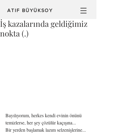
ATIF BÜYÜKSOY
İş kazalarında geldiğimiz
nokta (.)
Bayılıyorum, herkes kendi evinin önünü 
temizlerse, her şey çözülür kaçışına...
Bir yerden başlamak lazım selzenişlerine...