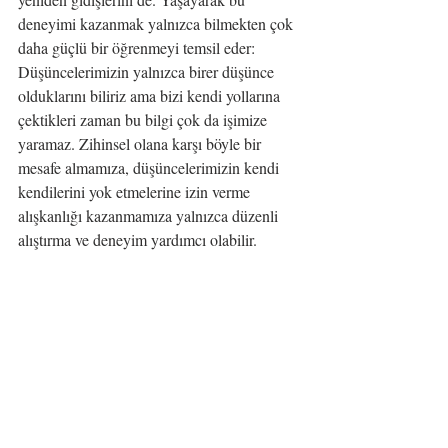
deneyimi kazanmak yalnızca bilmekten çok 
daha güçlü bir öğrenmeyi temsil eder: 
Düşüncelerimizin yalnızca birer düşünce 
olduklarını biliriz ama bizi kendi yollarına 
çektikleri zaman bu bilgi çok da işimize 
yaramaz. Zihinsel olana karşı böyle bir 
mesafe almamıza, düşüncelerimizin kendi 
kendilerini yok etmelerine izin verme 
alışkanlığı kazanmamıza yalnızca düzenli 
alıştırma ve deneyim yardımcı olabilir.
İnsanın kendi kendine "yaşamım çok 
mutsuz" demesiyle, "yaşamımın çok mutsuz 
olduğunu düşünüyorum" demesi aynı şey 
değildir. Düşüncelerimi zihnimin birer 
olgusu olarak tanımlayabildiğimde onların 
içlerinde her zaman onaylamadığım çok 
fazla değer yargısı, iştem dışı düşünce ve 