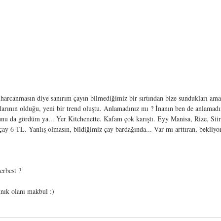
arcanmasın diye sanırım çayın bilmediğimiz bir sırtından bize sundukları am
arının olduğu, yeni bir trend oluştu. Anlamadınız mı ? İnanın ben de anlamadı
u da gördüm ya... Yer Kitchenette. Kafam çok karıştı. Eyy Manisa, Rize, Siir
a çay 6 TL. Yanlış olmasın, bildiğimiz çay bardağında... Var mı arttıran, bekliyo
erbest ?
ınık olanı makbul :)