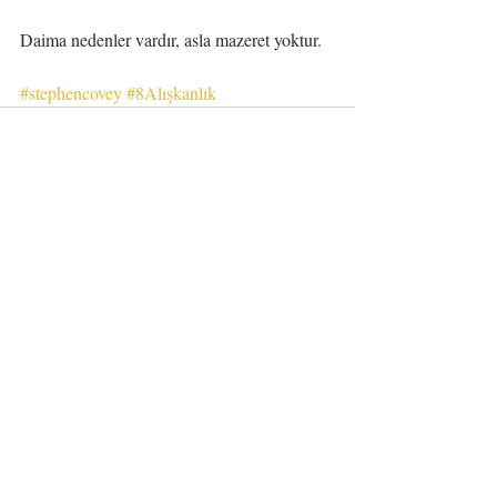
Daima nedenler vardır, asla mazeret yoktur.
#stephencovey
#8Alışkanlık
Yorumlar
Bir yorum yazın...
© 2016 - Atıf Büyüksoy