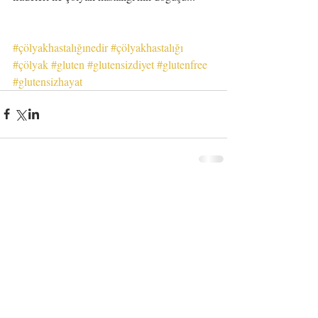
#çölyakhastalığınedir
#çölyakhastalığı
#çölyak
#gluten
#glutensizdiyet
#glutenfree
#glutensizhayat
Yorumlar
Bir yorum yazın...