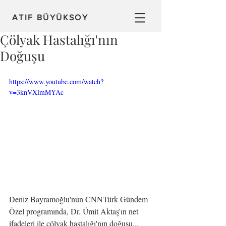
ATIF BÜYÜKSOY
Çölyak Hastalığı'nın
Doğuşu
https://www.youtube.com/watch?
v=3knVXlmMYAc
Deniz Bayramoğlu'nun CNNTürk Gündem 
Özel programında, Dr. Ümit Aktaş'ın net 
ifadeleri ile çölyak hastalığı'nın doğuşu...