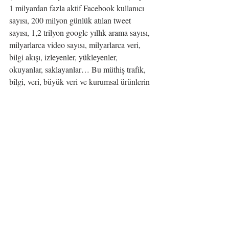
1 milyardan fazla aktif Facebook kullanıcı 
sayısı, 200 milyon günlük atılan tweet 
sayısı, 1,2 trilyon google yıllık arama sayısı, 
milyarlarca video sayısı, milyarlarca veri, 
bilgi akışı, izleyenler, yükleyenler, 
okuyanlar, saklayanlar… Bu müthiş trafik, 
bilgi, veri, büyük veri ve kurumsal ürünlerin 
önemini, geleceğini, potansiyeli ve en 
önemlisi de ihtiyacı fazlasıyla net bize 
gösteriyor.
Ancak unutulmamalıdır ki yeni dünyada, 
her ihtiyaç bir çözümü; her çözüm de 
beraberin de bir ihtiyacı getiriyor. İnternet 
de, sosyal medya da bir çözümdü, ancak 
beraberinde yeni ihtiyaçları getirdi. 
Büyük veri bir çözüm ve gelecek, yeni 
ihtiyaçlara yine sahne olacak.